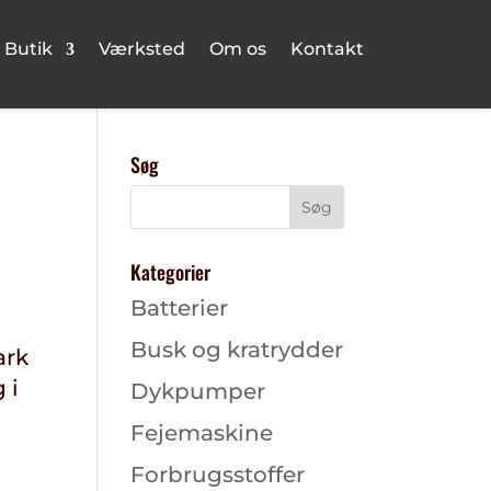
Butik
Værksted
Om os
Kontakt
Søg
Kategorier
Batterier
Busk og kratrydder
ark
 i
Dykpumper
Fejemaskine
Forbrugsstoffer