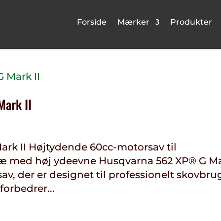
Forside
Mærker
Produkter
ark II
rk II Højtydende 60cc-motorsav til
træ med høj ydeevne Husqvarna 562 XP® G M
v, der er designet til professionelt skovbrug
orbedrer...