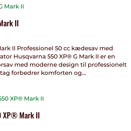
ark II
rk II Professionel 50 cc kædesav med
tor Husqvarna 550 XP® G Mark II er en
rsav med moderne design til professionelt
ag forbedrer komforten og...
0 XP® Mark II