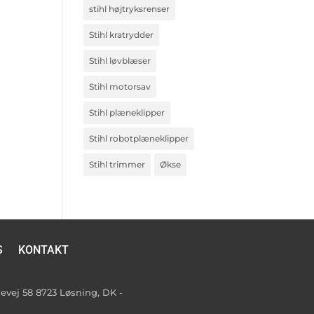
stihl højtryksrenser
Stihl kratrydder
Stihl løvblæser
Stihl motorsav
Stihl plæneklipper
Stihl robotplæneklipper
Stihl trimmer
Økse
S
KONTAKT
vej 58 8723 Løsning, DK -