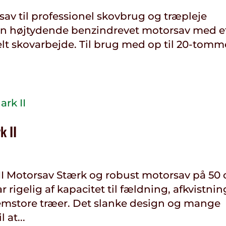
av til professionel skovbrug og træpleje
 en højtydende benzindrevet motorsav med e
lt skovarbejde. Til brug med op til 20-tomm
 II
 Motorsav Stærk og robust motorsav på 50 c
 rigelig af kapacitet til fældning, afkvistnin
emstore træer. Det slanke design og mange
 at...