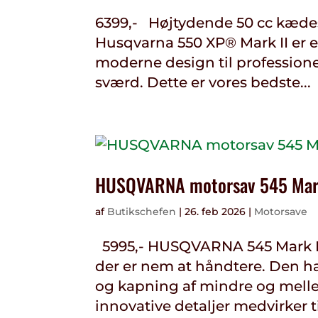
6399,- Højtydende 50 cc kædes
Husqvarna 550 XP® Mark II er
moderne design til professione
sværd. Dette er vores bedste...
HUSQVARNA motorsav 545 Mark
af
Butikschefen
|
26. feb 2026
|
Motorsave
5995,- HUSQVARNA 545 Mark II
der er nem at håndtere. Den har
og kapning af mindre og mell
innovative detaljer medvirker til