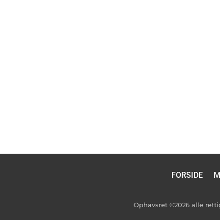
FORSIDE
M
Ophavsret ©2026 alle ret