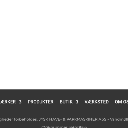
ÆRKER
PRODUKTER
BUTIK
VÆRKSTED
OM O
tigheder forbeholdes. JYSK HAVE- & PARKMASKINER ApS - Vandmølle
CVR-nummer 34620865