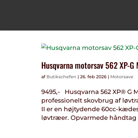
Husqvarna motorsav 562 XP-G M
af
Butikschefen
|
26. feb 2026
|
Motorsave
9495,- Husqvarna 562 XP® G Ma
professionelt skovbrug af løv
II er en højtydende 60cc-kædesa
løvtræer. Opvarmede håndtag f