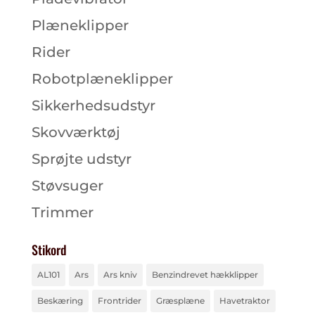
Plæneklipper
Rider
Robotplæneklipper
Sikkerhedsudstyr
Skovværktøj
Sprøjte udstyr
Støvsuger
Trimmer
Stikord
AL101
Ars
Ars kniv
Benzindrevet hækklipper
Beskæring
Frontrider
Græsplæne
Havetraktor