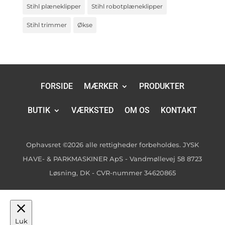
Stihl plæneklipper
Stihl robotplæneklipper
Stihl trimmer
Økse
FORSIDE
MÆRKER
PRODUKTER
BUTIK
VÆRKSTED
OM OS
KONTAKT
Ophavsret ©2026 alle rettigheder forbeholdes. JYSK
HAVE- & PARKMASKINER ApS - Vandmøllevej 58 8723
Løsning, DK - CVR-nummer 34620865
Luk