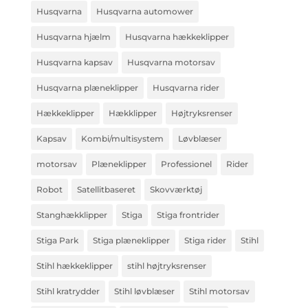
Husqvarna
Husqvarna automower
Husqvarna hjælm
Husqvarna hækkeklipper
Husqvarna kapsav
Husqvarna motorsav
Husqvarna plæneklipper
Husqvarna rider
Hækkeklipper
Hækklipper
Højtryksrenser
Kapsav
Kombi/multisystem
Løvblæser
motorsav
Plæneklipper
Professionel
Rider
Robot
Satellitbaseret
Skovværktøj
Stanghækklipper
Stiga
Stiga frontrider
Stiga Park
Stiga plæneklipper
Stiga rider
Stihl
Stihl hækkeklipper
stihl højtryksrenser
Stihl kratrydder
Stihl løvblæser
Stihl motorsav