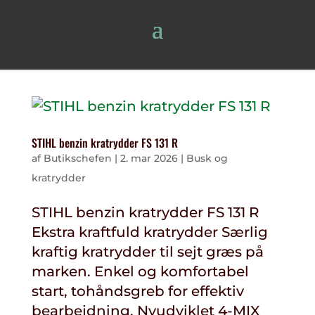
STIHL benzin kratrydder FS 131 R
af
Butikschefen
|
2. mar 2026
|
Busk og
kratrydder
STIHL benzin kratrydder FS 131 R
Ekstra kraftfuld kratrydder Særlig
kraftig kratrydder til sejt græs på
marken. Enkel og komfortabel
start, tohåndsgreb for effektiv
bearbejdning. Nyudviklet 4-MIX