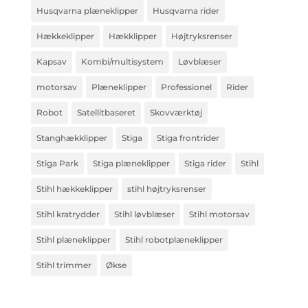
Husqvarna plæneklipper
Husqvarna rider
Hækkeklipper
Hækklipper
Højtryksrenser
Kapsav
Kombi/multisystem
Løvblæser
motorsav
Plæneklipper
Professionel
Rider
Robot
Satellitbaseret
Skovværktøj
Stanghækklipper
Stiga
Stiga frontrider
Stiga Park
Stiga plæneklipper
Stiga rider
Stihl
Stihl hækkeklipper
stihl højtryksrenser
Stihl kratrydder
Stihl løvblæser
Stihl motorsav
Stihl plæneklipper
Stihl robotplæneklipper
Stihl trimmer
Økse