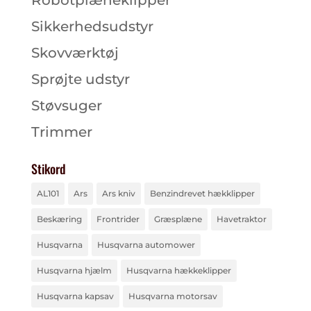
Robotplæneklipper
Sikkerhedsudstyr
Skovværktøj
Sprøjte udstyr
Støvsuger
Trimmer
Stikord
AL101
Ars
Ars kniv
Benzindrevet hækklipper
Beskæring
Frontrider
Græsplæne
Havetraktor
Husqvarna
Husqvarna automower
Husqvarna hjælm
Husqvarna hækkeklipper
Husqvarna kapsav
Husqvarna motorsav