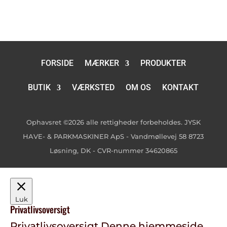
FORSIDE
MÆRKER
PRODUKTER
BUTIK
VÆRKSTED
OM OS
KONTAKT
Ophavsret ©2026 alle rettigheder forbeholdes. JYSK
HAVE- & PARKMASKINER ApS - Vandmøllevej 58 8723
Løsning, DK - CVR-nummer 34620865
Luk
Privatlivsoversigt
Privatlivsoversigt Denne hjemmeside