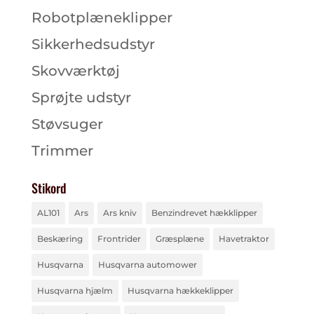
Robotplæneklipper
Sikkerhedsudstyr
Skovværktøj
Sprøjte udstyr
Støvsuger
Trimmer
Stikord
AL101
Ars
Ars kniv
Benzindrevet hækklipper
Beskæring
Frontrider
Græsplæne
Havetraktor
Husqvarna
Husqvarna automower
Husqvarna hjælm
Husqvarna hækkeklipper