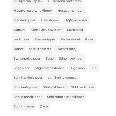
Husqvarna kapsav
Husqvarna motorsav
Husqvarna plæneklipper
Husqvarna rider
Hækkeklipper
Hækklipper
Højtryksrenser
Kapsav
Kombi/multisystem
Løvblæser
motorsav
Plæneklipper
Professionel
Rider
Robot
Satellitbaseret
Skovværktøj
Stanghækklipper
Stiga
Stiga frontrider
Stiga Park
Stiga plæneklipper
Stiga rider
Stihl
Stihl hækkeklipper
stihl højtryksrenser
Stihl kratrydder
Stihl løvblæser
Stihl motorsav
Stihl plæneklipper
Stihl robotplæneklipper
Stihl trimmer
Økse