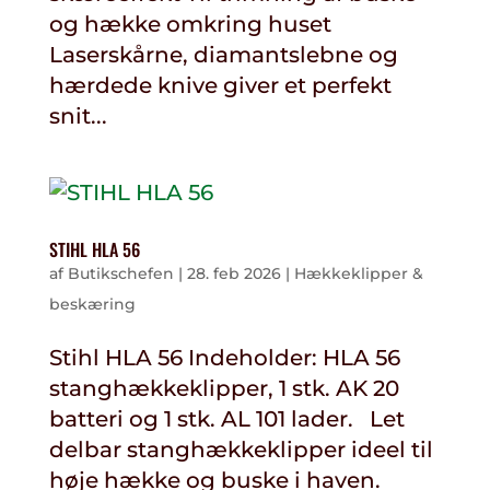
og hække omkring huset
Laserskårne, diamantslebne og
hærdede knive giver et perfekt
snit...
STIHL HLA 56
af
Butikschefen
|
28. feb 2026
|
Hækkeklipper &
beskæring
Stihl HLA 56 Indeholder: HLA 56
stanghækkeklipper, 1 stk. AK 20
batteri og 1 stk. AL 101 lader. Let
delbar stanghækkeklipper ideel til
høje hække og buske i haven.