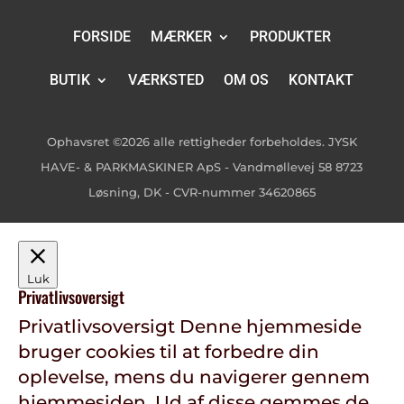
FORSIDE
MÆRKER
PRODUKTER
BUTIK
VÆRKSTED
OM OS
KONTAKT
Ophavsret ©2026 alle rettigheder forbeholdes. JYSK
HAVE- & PARKMASKINER ApS - Vandmøllevej 58 8723
Løsning, DK - CVR-nummer 34620865
Luk
Privatlivsoversigt
Privatlivsoversigt Denne hjemmeside
bruger cookies til at forbedre din
oplevelse, mens du navigerer gennem
hjemmesiden. Ud af disse gemmes de