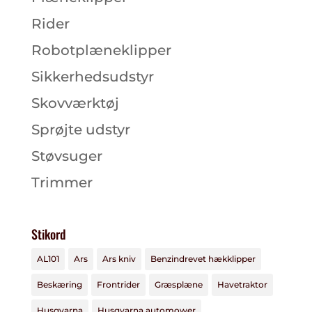
Rider
Robotplæneklipper
Sikkerhedsudstyr
Skovværktøj
Sprøjte udstyr
Støvsuger
Trimmer
Stikord
AL101
Ars
Ars kniv
Benzindrevet hækklipper
Beskæring
Frontrider
Græsplæne
Havetraktor
Husqvarna
Husqvarna automower