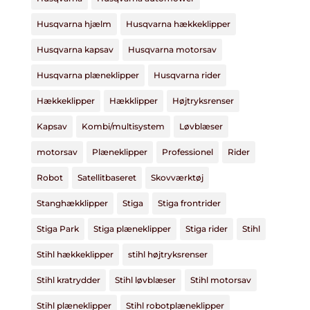
Husqvarna hjælm
Husqvarna hækkeklipper
Husqvarna kapsav
Husqvarna motorsav
Husqvarna plæneklipper
Husqvarna rider
Hækkeklipper
Hækklipper
Højtryksrenser
Kapsav
Kombi/multisystem
Løvblæser
motorsav
Plæneklipper
Professionel
Rider
Robot
Satellitbaseret
Skovværktøj
Stanghækklipper
Stiga
Stiga frontrider
Stiga Park
Stiga plæneklipper
Stiga rider
Stihl
Stihl hækkeklipper
stihl højtryksrenser
Stihl kratrydder
Stihl løvblæser
Stihl motorsav
Stihl plæneklipper
Stihl robotplæneklipper