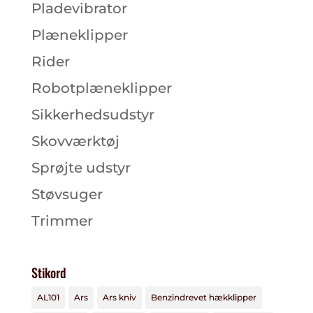
Pladevibrator
Plæneklipper
Rider
Robotplæneklipper
Sikkerhedsudstyr
Skovværktøj
Sprøjte udstyr
Støvsuger
Trimmer
Stikord
AL101
Ars
Ars kniv
Benzindrevet hækklipper