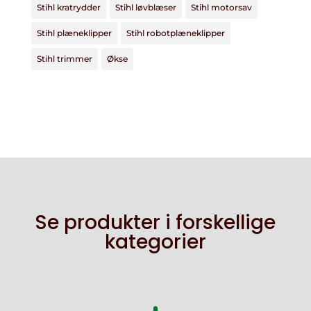
Stihl kratrydder
Stihl løvblæser
Stihl motorsav
Stihl plæneklipper
Stihl robotplæneklipper
Stihl trimmer
Økse
Se produkter i forskellige
kategorier