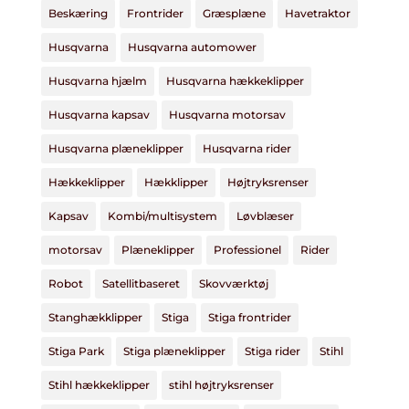
Beskæring
Frontrider
Græsplæne
Havetraktor
Husqvarna
Husqvarna automower
Husqvarna hjælm
Husqvarna hækkeklipper
Husqvarna kapsav
Husqvarna motorsav
Husqvarna plæneklipper
Husqvarna rider
Hækkeklipper
Hækklipper
Højtryksrenser
Kapsav
Kombi/multisystem
Løvblæser
motorsav
Plæneklipper
Professionel
Rider
Robot
Satellitbaseret
Skovværktøj
Stanghækklipper
Stiga
Stiga frontrider
Stiga Park
Stiga plæneklipper
Stiga rider
Stihl
Stihl hækkeklipper
stihl højtryksrenser