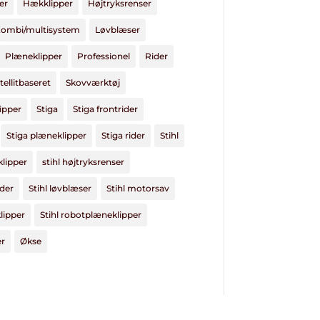
er
Hækklipper
Højtryksrenser
ombi/multisystem
Løvblæser
Plæneklipper
Professionel
Rider
tellitbaseret
Skovværktøj
ipper
Stiga
Stiga frontrider
Stiga plæneklipper
Stiga rider
Stihl
klipper
stihl højtryksrenser
dder
Stihl løvblæser
Stihl motorsav
lipper
Stihl robotplæneklipper
er
Økse