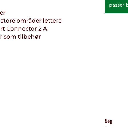
passer b
er
store områder lettere
rt Connector 2 A
r som tilbehør
Søg