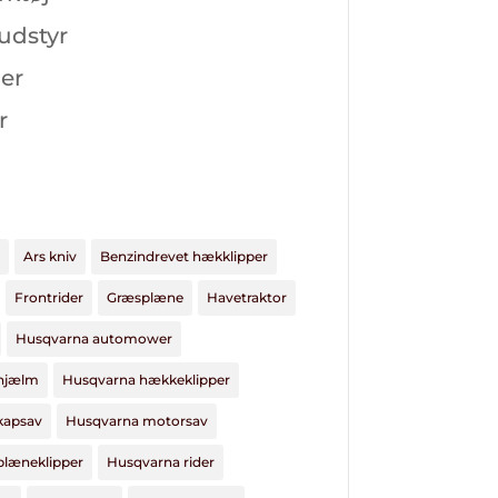
 udstyr
er
r
Ars kniv
Benzindrevet hækklipper
Frontrider
Græsplæne
Havetraktor
Husqvarna automower
hjælm
Husqvarna hækkeklipper
kapsav
Husqvarna motorsav
plæneklipper
Husqvarna rider