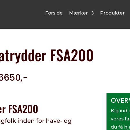
Forside
Mærker
Produkter
ratrydder FSA200
 6650,-
OVER
der FSA200
Kig ind 
vores f
fagfolk inden for have- og
du få hj