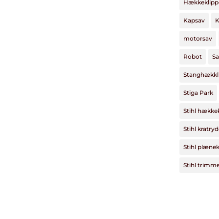
Hækkeklipp
Kapsav
K
motorsav
Robot
Sa
Stanghækkl
Stiga Park
Stihl hække
Stihl kratry
Stihl plænek
Stihl trimm