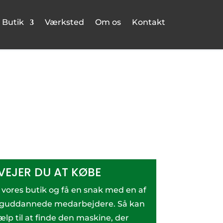
Butik
Værksted
Om os
Kontakt
VEJER DU AT KØBE
i vores butik og få en snak med en af
aguddannede medarbejdere. Så kan
ælp til at finde den maskine, der