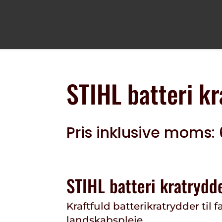
STIHL batteri k
Pris inklusive moms:
STIHL batteri kratryd
Kraftfuld batterikratrydder til 
landskabspleje