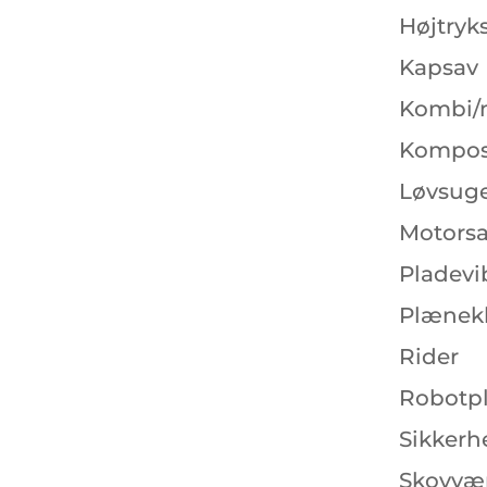
Højtryk
Kapsav
Kombi/
Kompos
Løvsuge
Motors
Pladevi
Plænekl
Rider
Robotp
Sikkerh
Skovvær