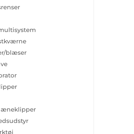
srenser
multisystem
tkværne
r/blæser
ave
brator
ipper
læneklipper
edsudstyr
ktøj