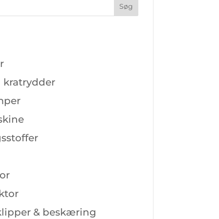
r
 kratrydder
mper
skine
sstoffer
or
ktor
lipper & beskæring