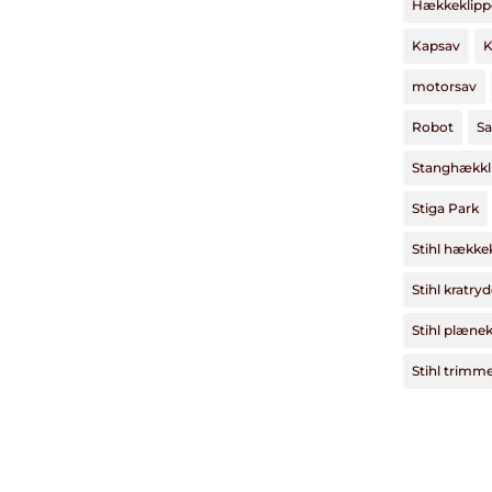
Hækkeklipp
Kapsav
K
motorsav
Robot
Sa
Stanghækkl
Stiga Park
Stihl hække
Stihl kratry
Stihl plænek
Stihl trimm