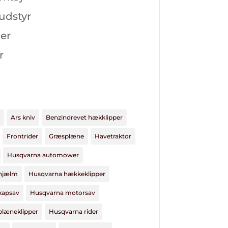
 udstyr
er
r
Ars kniv
Benzindrevet hækklipper
Frontrider
Græsplæne
Havetraktor
Husqvarna automower
hjælm
Husqvarna hækkeklipper
kapsav
Husqvarna motorsav
plæneklipper
Husqvarna rider