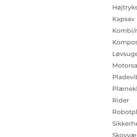
Højtryk
Kapsav
Kombi/
Kompos
Løvsuge
Motors
Pladevi
Plænekl
Rider
Robotp
Sikkerh
Skovvær