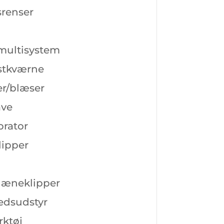
srenser
multisystem
tkværne
r/blæser
ave
brator
ipper
læneklipper
edsudstyr
ktøj