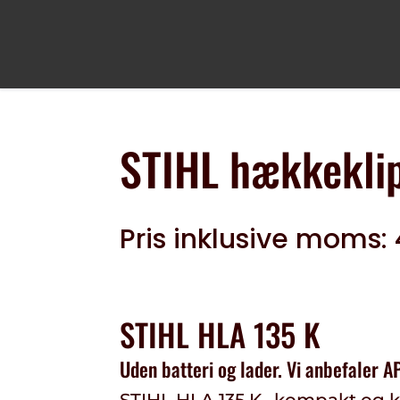
STIHL hækkekli
Pris inklusive moms:
STIHL HLA 135 K
Uden batteri og lader. Vi anbefaler 
STIHL HLA 135 K– kompakt og kr