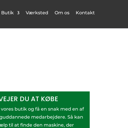
Butik
Værksted
Om os
Kontakt
VEJER DU AT KØBE
i vores butik og få en snak med en af
aguddannede medarbejdere. Så kan
ælp til at finde den maskine, der