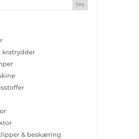
r
 kratrydder
mper
skine
sstoffer
or
ktor
lipper & beskæring