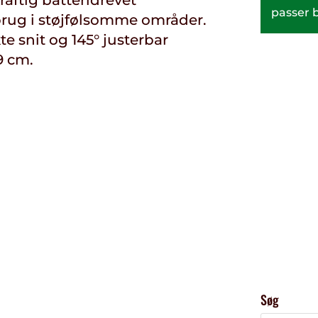
passer b
brug i støjfølsomme områder.
e snit og 145° justerbar
9 cm.
Søg