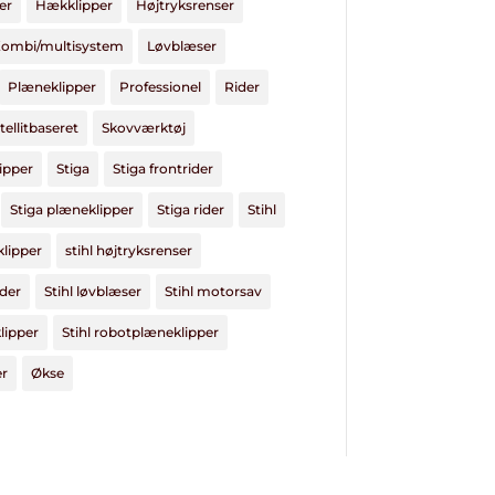
er
Hækklipper
Højtryksrenser
ombi/multisystem
Løvblæser
Plæneklipper
Professionel
Rider
tellitbaseret
Skovværktøj
ipper
Stiga
Stiga frontrider
Stiga plæneklipper
Stiga rider
Stihl
klipper
stihl højtryksrenser
dder
Stihl løvblæser
Stihl motorsav
lipper
Stihl robotplæneklipper
er
Økse