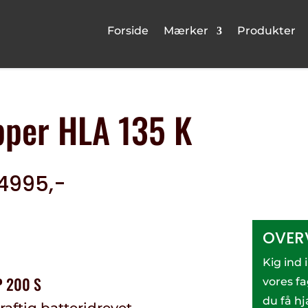
Forside
Mærker
Produkter
pper HLA 135 K
 4995,-
OVER
Kig ind 
AP 200 S
vores f
du få hj
aftig batteridrevet