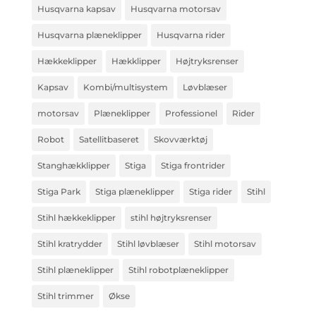
Husqvarna kapsav
Husqvarna motorsav
Husqvarna plæneklipper
Husqvarna rider
Hækkeklipper
Hækklipper
Højtryksrenser
Kapsav
Kombi/multisystem
Løvblæser
motorsav
Plæneklipper
Professionel
Rider
Robot
Satellitbaseret
Skovværktøj
Stanghækklipper
Stiga
Stiga frontrider
Stiga Park
Stiga plæneklipper
Stiga rider
Stihl
Stihl hækkeklipper
stihl højtryksrenser
Stihl kratrydder
Stihl løvblæser
Stihl motorsav
Stihl plæneklipper
Stihl robotplæneklipper
Stihl trimmer
Økse