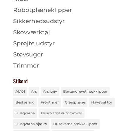
Robotplæneklipper
Sikkerhedsudstyr
Skovværktøj
Sprøjte udstyr
Støvsuger
Trimmer
Stikord
AL101
Ars
Ars kniv
Benzindrevet hækklipper
Beskæring
Frontrider
Græsplæne
Havetraktor
Husqvarna
Husqvarna automower
Husqvarna hjælm
Husqvarna hækkeklipper