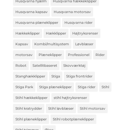
Husqvarna hjælm
Husqvarna hækkeklipper
Husqvarna kapsav
Husqvarna motorsav
Husqvarna plæneklipper
Husqvarna rider
Hækkeklipper
Hækklipper
Højtryksrenser
Kapsav
Kombi/multisystem
Løvblæser
motorsav
Plæneklipper
Professionel
Rider
Robot
Satellitbaseret
Skovværktøj
Stanghækklipper
Stiga
Stiga frontrider
Stiga Park
Stiga plæneklipper
Stiga rider
Stihl
Stihl hækkeklipper
stihl højtryksrenser
Stihl kratrydder
Stihl løvblæser
Stihl motorsav
Stihl plæneklipper
Stihl robotplæneklipper
Stihl trimmer
Økse