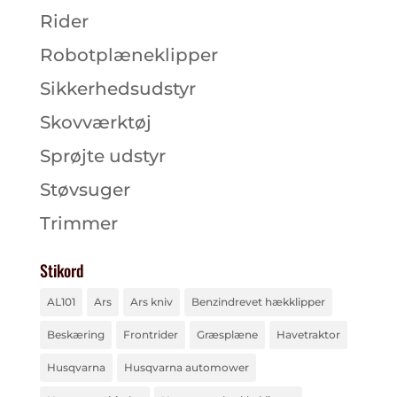
Rider
Robotplæneklipper
Sikkerhedsudstyr
Skovværktøj
Sprøjte udstyr
Støvsuger
Trimmer
Stikord
AL101
Ars
Ars kniv
Benzindrevet hækklipper
Beskæring
Frontrider
Græsplæne
Havetraktor
Husqvarna
Husqvarna automower