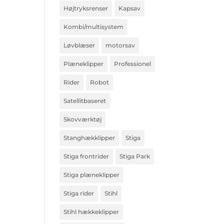
Højtryksrenser
Kapsav
Kombi/multisystem
Løvblæser
motorsav
Plæneklipper
Professionel
Rider
Robot
Satellitbaseret
Skovværktøj
Stanghækklipper
Stiga
Stiga frontrider
Stiga Park
Stiga plæneklipper
Stiga rider
Stihl
Stihl hækkeklipper