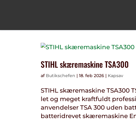
STIHL skæremaskine TSA300
af
Butikschefen
|
18. feb 2026
|
Kapsav
STIHL skæremaskine TSA300 TS
let og meget kraftfuldt professi
anvendelser TSA 300 uden batte
batteridrevet skæremaskine Ene