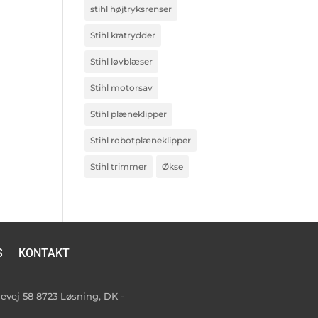
stihl højtryksrenser
Stihl kratrydder
Stihl løvblæser
Stihl motorsav
Stihl plæneklipper
Stihl robotplæneklipper
Stihl trimmer
Økse
S
KONTAKT
vej 58 8723 Løsning, DK -