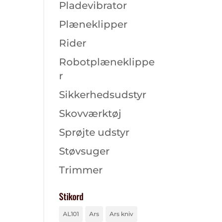
Pladevibrator
Plæneklipper
Rider
Robotplæneklippe
r
Sikkerhedsudstyr
Skovværktøj
Sprøjte udstyr
Støvsuger
Trimmer
Stikord
AL101
Ars
Ars kniv