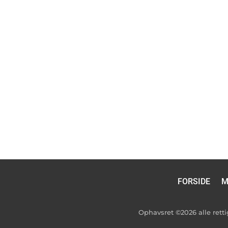
FORSIDE
M
Ophavsret ©2026 alle ret