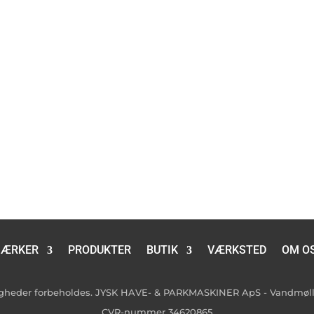
ÆRKER
PRODUKTER
BUTIK
VÆRKSTED
OM O
tigheder forbeholdes. JYSK HAVE- & PARKMASKINER ApS - Vandmølle
CVR-nummer 34620865