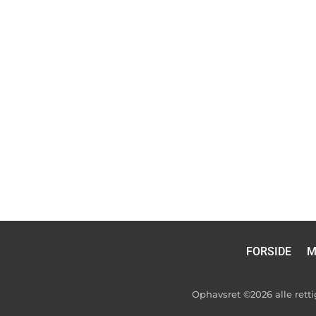
FORSIDE
M
Ophavsret ©2026 alle ret