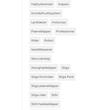
Højtryksrenser
Kapsav
Kombi/multisystem
Løvblæser
motorsav
Plæneklipper
Professionel
Rider
Robot
Satellitbaseret
Skovværktøj
Stanghækklipper
Stiga
Stiga frontrider
Stiga Park
Stiga plæneklipper
Stiga rider
Stihl
Stihl hækkeklipper