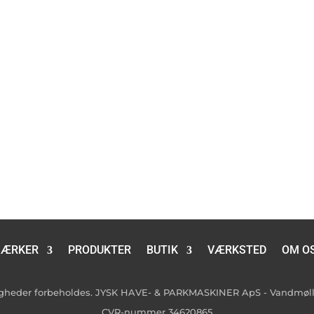
ÆRKER
PRODUKTER
BUTIK
VÆRKSTED
OM O
tigheder forbeholdes. JYSK HAVE- & PARKMASKINER ApS - Vandmølle
CVR-nummer 34620865