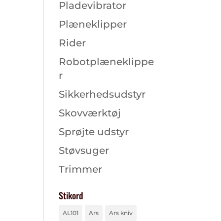
Pladevibrator
Plæneklipper
Rider
Robotplæneklippe
r
Sikkerhedsudstyr
Skovværktøj
Sprøjte udstyr
Støvsuger
Trimmer
Stikord
AL101
Ars
Ars kniv