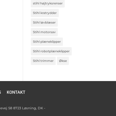
stihl højtryksrenser
Stihl kratrydder
Stihl løvblæser
Stihl motorsav
Stihl plæneklipper
Stihl robotplæneklipper
Stihl trimmer
Økse
S
KONTAKT
vej 58 8723 Løsning, DK -