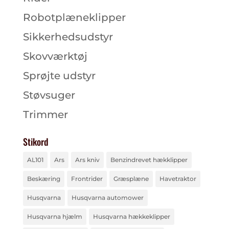
Robotplæneklipper
Sikkerhedsudstyr
Skovværktøj
Sprøjte udstyr
Støvsuger
Trimmer
Stikord
AL101
Ars
Ars kniv
Benzindrevet hækklipper
Beskæring
Frontrider
Græsplæne
Havetraktor
Husqvarna
Husqvarna automower
Husqvarna hjælm
Husqvarna hækkeklipper