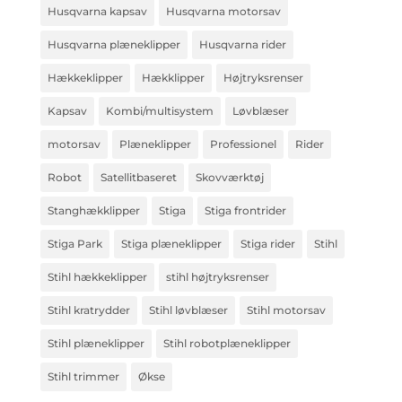
Husqvarna kapsav
Husqvarna motorsav
Husqvarna plæneklipper
Husqvarna rider
Hækkeklipper
Hækklipper
Højtryksrenser
Kapsav
Kombi/multisystem
Løvblæser
motorsav
Plæneklipper
Professionel
Rider
Robot
Satellitbaseret
Skovværktøj
Stanghækklipper
Stiga
Stiga frontrider
Stiga Park
Stiga plæneklipper
Stiga rider
Stihl
Stihl hækkeklipper
stihl højtryksrenser
Stihl kratrydder
Stihl løvblæser
Stihl motorsav
Stihl plæneklipper
Stihl robotplæneklipper
Stihl trimmer
Økse