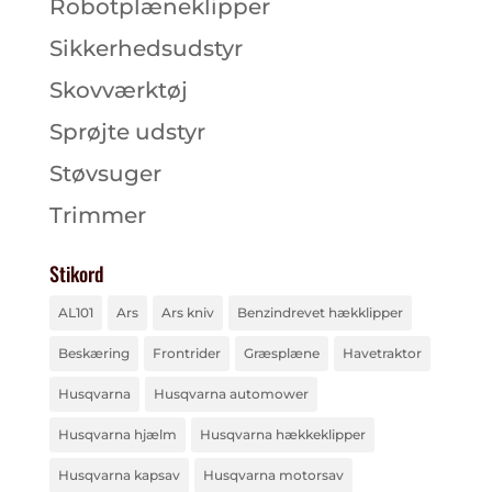
Robotplæneklipper
Sikkerhedsudstyr
Skovværktøj
Sprøjte udstyr
Støvsuger
Trimmer
Stikord
AL101
Ars
Ars kniv
Benzindrevet hækklipper
Beskæring
Frontrider
Græsplæne
Havetraktor
Husqvarna
Husqvarna automower
Husqvarna hjælm
Husqvarna hækkeklipper
Husqvarna kapsav
Husqvarna motorsav