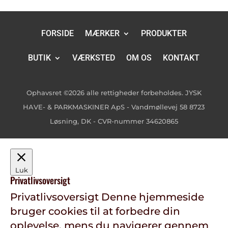
FORSIDE
MÆRKER
PRODUKTER
BUTIK
VÆRKSTED
OM OS
KONTAKT
Ophavsret ©2026 alle rettigheder forbeholdes. JYSK
HAVE- & PARKMASKINER ApS - Vandmøllevej 58 8723
Løsning, DK - CVR-nummer 34620865
Luk
Privatlivsoversigt
Privatlivsoversigt Denne hjemmeside
bruger cookies til at forbedre din
oplevelse, mens du navigerer gennem