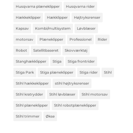
Husqvarna plæneklipper
Husqvarna rider
Hækkeklipper
Hækklipper
Højtryksrenser
Kapsav
Kombi/multisystem
Løvblæser
motorsav
Plæneklipper
Professionel
Rider
Robot
Satellitbaseret
Skovværktøj
Stanghækklipper
Stiga
Stiga frontrider
Stiga Park
Stiga plæneklipper
Stiga rider
Stihl
Stihl hækkeklipper
stihl højtryksrenser
Stihl kratrydder
Stihl løvblæser
Stihl motorsav
Stihl plæneklipper
Stihl robotplæneklipper
Stihl trimmer
Økse