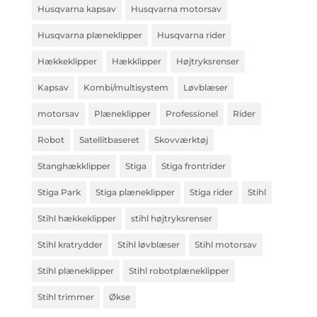
Husqvarna kapsav
Husqvarna motorsav
Husqvarna plæneklipper
Husqvarna rider
Hækkeklipper
Hækklipper
Højtryksrenser
Kapsav
Kombi/multisystem
Løvblæser
motorsav
Plæneklipper
Professionel
Rider
Robot
Satellitbaseret
Skovværktøj
Stanghækklipper
Stiga
Stiga frontrider
Stiga Park
Stiga plæneklipper
Stiga rider
Stihl
Stihl hækkeklipper
stihl højtryksrenser
Stihl kratrydder
Stihl løvblæser
Stihl motorsav
Stihl plæneklipper
Stihl robotplæneklipper
Stihl trimmer
Økse