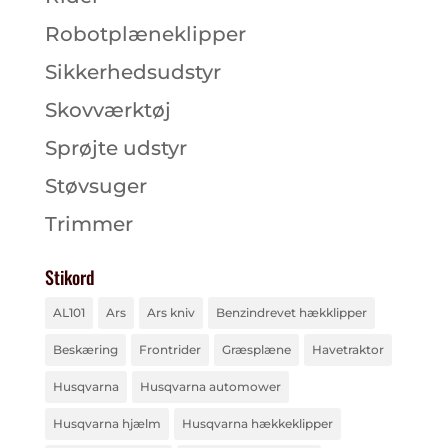
Robotplæneklipper
Sikkerhedsudstyr
Skovværktøj
Sprøjte udstyr
Støvsuger
Trimmer
Stikord
AL101
Ars
Ars kniv
Benzindrevet hækklipper
Beskæring
Frontrider
Græsplæne
Havetraktor
Husqvarna
Husqvarna automower
Husqvarna hjælm
Husqvarna hækkeklipper