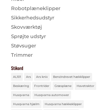
Robotplæneklipper
Sikkerhedsudstyr
Skovværktøj
Sprøjte udstyr
Støvsuger
Trimmer
Stikord
AL101
Ars
Ars kniv
Benzindrevet hækklipper
Beskæring
Frontrider
Græsplæne
Havetraktor
Husqvarna
Husqvarna automower
Husqvarna hjælm
Husqvarna hækkeklipper