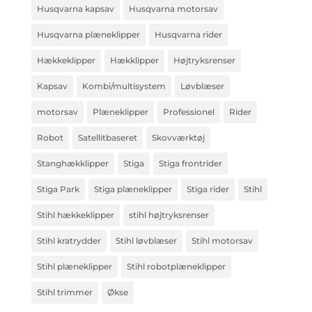
Husqvarna kapsav
Husqvarna motorsav
Husqvarna plæneklipper
Husqvarna rider
Hækkeklipper
Hækklipper
Højtryksrenser
Kapsav
Kombi/multisystem
Løvblæser
motorsav
Plæneklipper
Professionel
Rider
Robot
Satellitbaseret
Skovværktøj
Stanghækklipper
Stiga
Stiga frontrider
Stiga Park
Stiga plæneklipper
Stiga rider
Stihl
Stihl hækkeklipper
stihl højtryksrenser
Stihl kratrydder
Stihl løvblæser
Stihl motorsav
Stihl plæneklipper
Stihl robotplæneklipper
Stihl trimmer
Økse