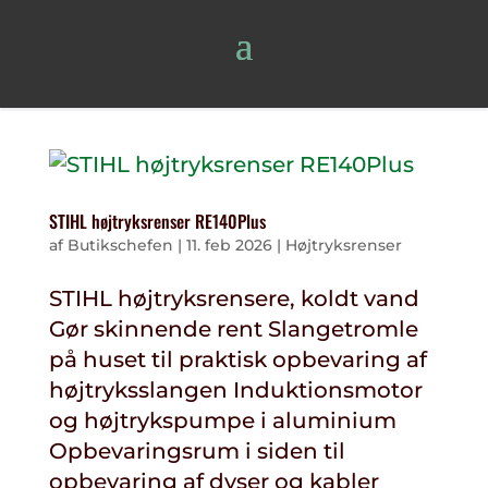
STIHL højtryksrenser RE140Plus
af
Butikschefen
|
11. feb 2026
|
Højtryksrenser
STIHL højtryksrensere, koldt vand
Gør skinnende rent Slangetromle
på huset til praktisk opbevaring af
højtryksslangen Induktionsmotor
og højtrykspumpe i aluminium
Opbevaringsrum i siden til
opbevaring af dyser og kabler