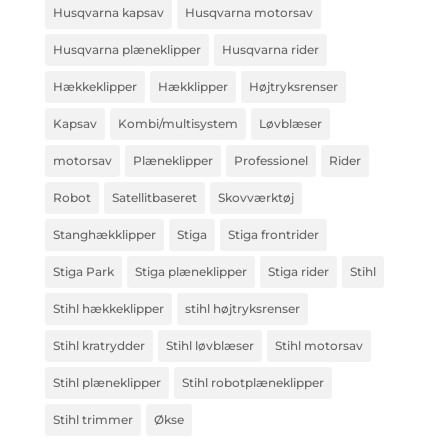
Husqvarna kapsav
Husqvarna motorsav
Husqvarna plæneklipper
Husqvarna rider
Hækkeklipper
Hækklipper
Højtryksrenser
Kapsav
Kombi/multisystem
Løvblæser
motorsav
Plæneklipper
Professionel
Rider
Robot
Satellitbaseret
Skovværktøj
Stanghækklipper
Stiga
Stiga frontrider
Stiga Park
Stiga plæneklipper
Stiga rider
Stihl
Stihl hækkeklipper
stihl højtryksrenser
Stihl kratrydder
Stihl løvblæser
Stihl motorsav
Stihl plæneklipper
Stihl robotplæneklipper
Stihl trimmer
Økse