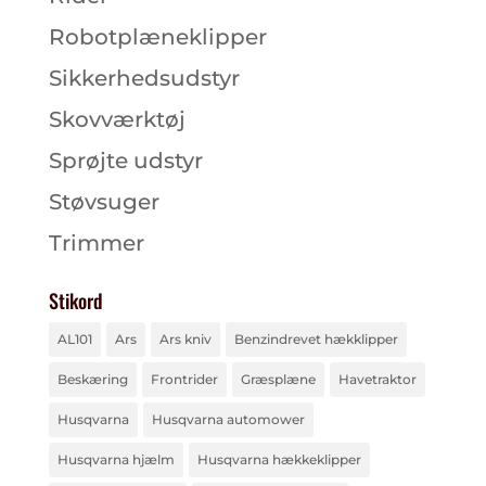
Robotplæneklipper
Sikkerhedsudstyr
Skovværktøj
Sprøjte udstyr
Støvsuger
Trimmer
Stikord
AL101
Ars
Ars kniv
Benzindrevet hækklipper
Beskæring
Frontrider
Græsplæne
Havetraktor
Husqvarna
Husqvarna automower
Husqvarna hjælm
Husqvarna hækkeklipper