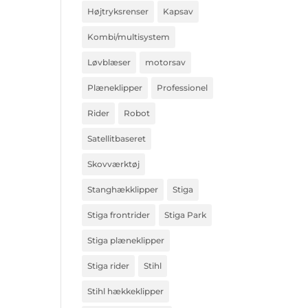
Højtryksrenser
Kapsav
Kombi/multisystem
Løvblæser
motorsav
Plæneklipper
Professionel
Rider
Robot
Satellitbaseret
Skovværktøj
Stanghækklipper
Stiga
Stiga frontrider
Stiga Park
Stiga plæneklipper
Stiga rider
Stihl
Stihl hækkeklipper