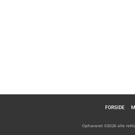
FORSIDE
M
Ophavsret ©2026 alle ret