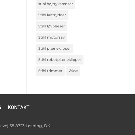
stihl højtryksrenser
Stihl kratrydder
Stihl løvblæser
Stihl motorsav
Stihl plæneklipper
Stihl robotplæneklipper
Stihl trimmer
Økse
S
KONTAKT
vej 58 8723 Løsning, DK -