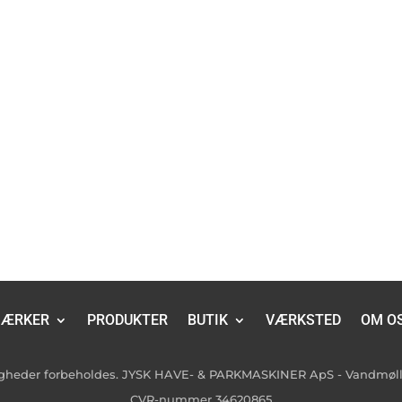
ÆRKER
PRODUKTER
BUTIK
VÆRKSTED
OM O
tigheder forbeholdes. JYSK HAVE- & PARKMASKINER ApS - Vandmølle
CVR-nummer 34620865