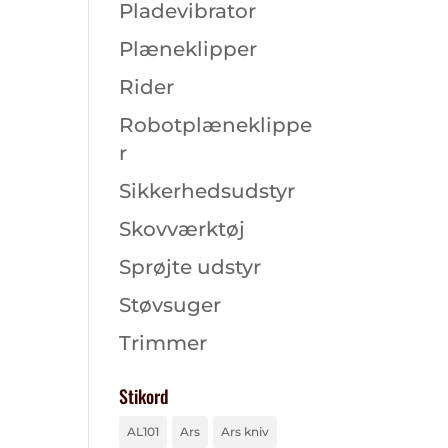
Pladevibrator
Plæneklipper
Rider
Robotplæneklippe
r
Sikkerhedsudstyr
Skovværktøj
Sprøjte udstyr
Støvsuger
Trimmer
Stikord
AL101
Ars
Ars kniv