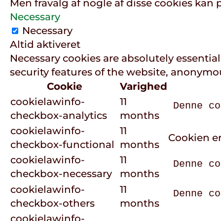
Men fravalg af nogle af disse cookies kan 
Necessary
Necessary
Altid aktiveret
Necessary cookies are absolutely essential
security features of the website, anonymo
Cookie
Varighed
cookielawinfo-
11
Denne co
checkbox-analytics
months
cookielawinfo-
11
Cookien er
checkbox-functional
months
cookielawinfo-
11
Denne co
checkbox-necessary
months
cookielawinfo-
11
Denne co
checkbox-others
months
cookielawinfo-