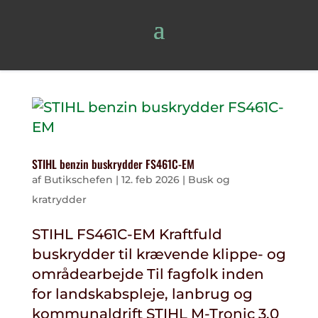
STIHL benzin buskrydder FS461C-EM
af
Butikschefen
|
12. feb 2026
|
Busk og
kratrydder
STIHL FS461C-EM Kraftfuld
buskrydder til krævende klippe- og
områdearbejde Til fagfolk inden
for landskabspleje, lanbrug og
kommunaldrift STIHL M-Tronic 3.0