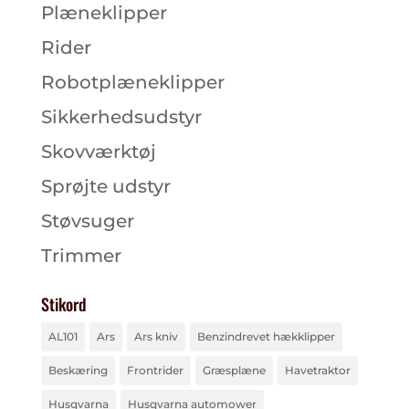
Plæneklipper
Rider
Robotplæneklipper
Sikkerhedsudstyr
Skovværktøj
Sprøjte udstyr
Støvsuger
Trimmer
Stikord
AL101
Ars
Ars kniv
Benzindrevet hækklipper
Beskæring
Frontrider
Græsplæne
Havetraktor
Husqvarna
Husqvarna automower