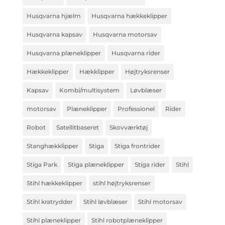
Husqvarna hjælm
Husqvarna hækkeklipper
Husqvarna kapsav
Husqvarna motorsav
Husqvarna plæneklipper
Husqvarna rider
Hækkeklipper
Hækklipper
Højtryksrenser
Kapsav
Kombi/multisystem
Løvblæser
motorsav
Plæneklipper
Professionel
Rider
Robot
Satellitbaseret
Skovværktøj
Stanghækklipper
Stiga
Stiga frontrider
Stiga Park
Stiga plæneklipper
Stiga rider
Stihl
Stihl hækkeklipper
stihl højtryksrenser
Stihl kratrydder
Stihl løvblæser
Stihl motorsav
Stihl plæneklipper
Stihl robotplæneklipper