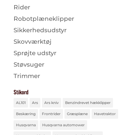
Rider
Robotplæneklipper
Sikkerhedsudstyr
Skovværktøj
Sprøjte udstyr
Støvsuger
Trimmer
Stikord
AL101
Ars
Ars kniv
Benzindrevet hækklipper
Beskæring
Frontrider
Græsplæne
Havetraktor
Husqvarna
Husqvarna automower