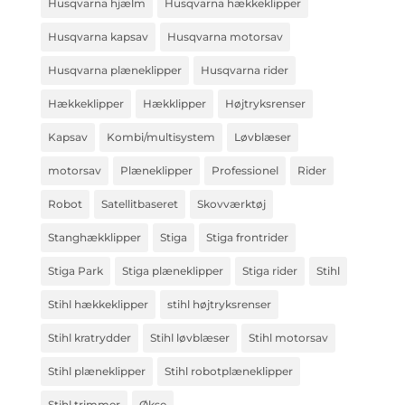
Husqvarna hjælm
Husqvarna hækkeklipper
Husqvarna kapsav
Husqvarna motorsav
Husqvarna plæneklipper
Husqvarna rider
Hækkeklipper
Hækklipper
Højtryksrenser
Kapsav
Kombi/multisystem
Løvblæser
motorsav
Plæneklipper
Professionel
Rider
Robot
Satellitbaseret
Skovværktøj
Stanghækklipper
Stiga
Stiga frontrider
Stiga Park
Stiga plæneklipper
Stiga rider
Stihl
Stihl hækkeklipper
stihl højtryksrenser
Stihl kratrydder
Stihl løvblæser
Stihl motorsav
Stihl plæneklipper
Stihl robotplæneklipper
Stihl trimmer
Økse