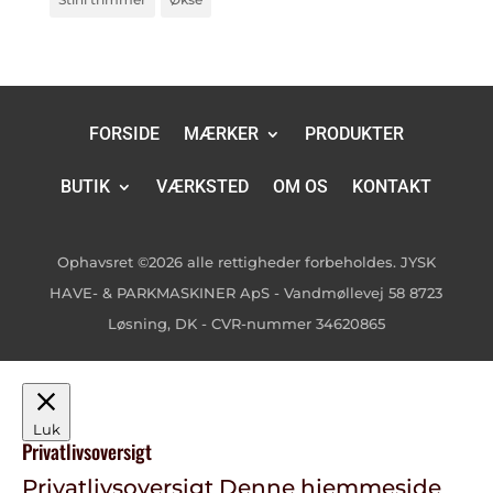
FORSIDE
MÆRKER
PRODUKTER
BUTIK
VÆRKSTED
OM OS
KONTAKT
Ophavsret ©2026 alle rettigheder forbeholdes. JYSK
HAVE- & PARKMASKINER ApS - Vandmøllevej 58 8723
Løsning, DK - CVR-nummer 34620865
Luk
Privatlivsoversigt
Privatlivsoversigt Denne hjemmeside