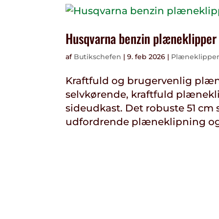
Husqvarna benzin plæneklipper
af
Butikschefen
|
9. feb 2026
|
Plæneklippe
Kraftfuld og brugervenlig plæn
selvkørende, kraftfuld plænek
sideudkast. Det robuste 51 cm st
udfordrende plæneklipning og