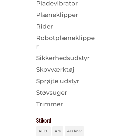
Pladevibrator
Plæneklipper
Rider
Robotplæneklippe
r
Sikkerhedsudstyr
Skovværktøj
Sprøjte udstyr
Støvsuger
Trimmer
Stikord
AL101
Ars
Ars kniv