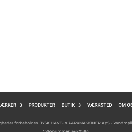
ÆRKER
PRODUKTER
BUTIK
VÆRKSTED
OM O
tigheder forbeholdes. JYSK HAVE- & PARKMASKINER ApS - Vandmølle
CVR-nummer 34620865