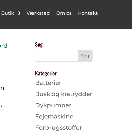
Butik
Værksted
Om os
Kontakt
Søg
d
Kategorier
Batterier
in
Busk og kratrydder
,
Dykpumper
Fejemaskine
Forbrugsstoffer