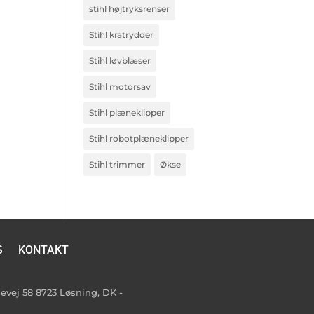
stihl højtryksrenser
Stihl kratrydder
Stihl løvblæser
Stihl motorsav
Stihl plæneklipper
Stihl robotplæneklipper
Stihl trimmer
Økse
S
KONTAKT
vej 58 8723 Løsning, DK -