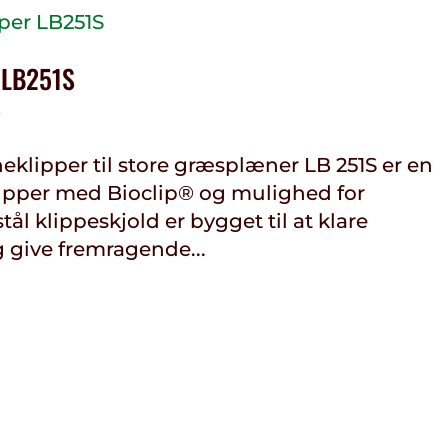
 LB251S
r
eklipper til store græsplæner LB 251S er en
lipper med Bioclip® og mulighed for
ål klippeskjold er bygget til at klare
 give fremragende...