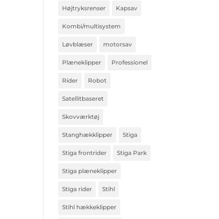
Højtryksrenser
Kapsav
Kombi/multisystem
Løvblæser
motorsav
Plæneklipper
Professionel
Rider
Robot
Satellitbaseret
Skovværktøj
Stanghækklipper
Stiga
Stiga frontrider
Stiga Park
Stiga plæneklipper
Stiga rider
Stihl
Stihl hækkeklipper