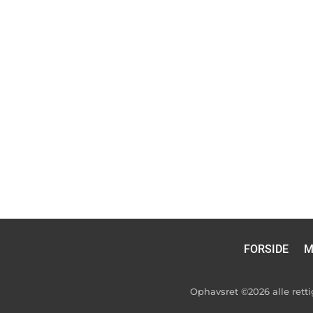
FORSIDE
M
Ophavsret ©2026 alle ret