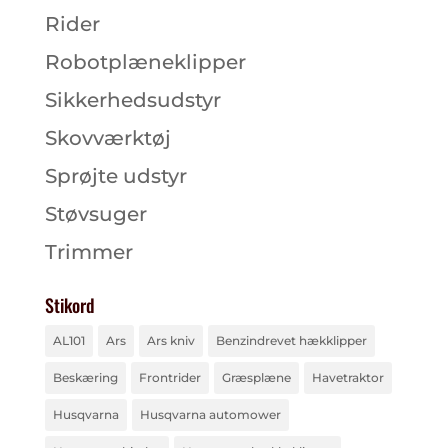
Rider
Robotplæneklipper
Sikkerhedsudstyr
Skovværktøj
Sprøjte udstyr
Støvsuger
Trimmer
Stikord
AL101
Ars
Ars kniv
Benzindrevet hækklipper
Beskæring
Frontrider
Græsplæne
Havetraktor
Husqvarna
Husqvarna automower