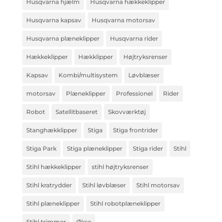
Husqvarna hjælm
Husqvarna hækkeklipper
Husqvarna kapsav
Husqvarna motorsav
Husqvarna plæneklipper
Husqvarna rider
Hækkeklipper
Hækklipper
Højtryksrenser
Kapsav
Kombi/multisystem
Løvblæser
motorsav
Plæneklipper
Professionel
Rider
Robot
Satellitbaseret
Skovværktøj
Stanghækklipper
Stiga
Stiga frontrider
Stiga Park
Stiga plæneklipper
Stiga rider
Stihl
Stihl hækkeklipper
stihl højtryksrenser
Stihl kratrydder
Stihl løvblæser
Stihl motorsav
Stihl plæneklipper
Stihl robotplæneklipper
Stihl trimmer
Økse