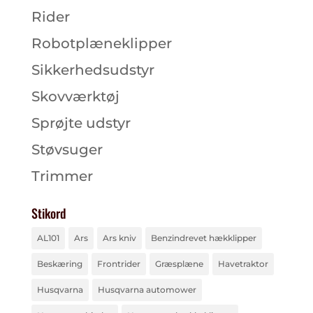
Rider
Robotplæneklipper
Sikkerhedsudstyr
Skovværktøj
Sprøjte udstyr
Støvsuger
Trimmer
Stikord
AL101
Ars
Ars kniv
Benzindrevet hækklipper
Beskæring
Frontrider
Græsplæne
Havetraktor
Husqvarna
Husqvarna automower