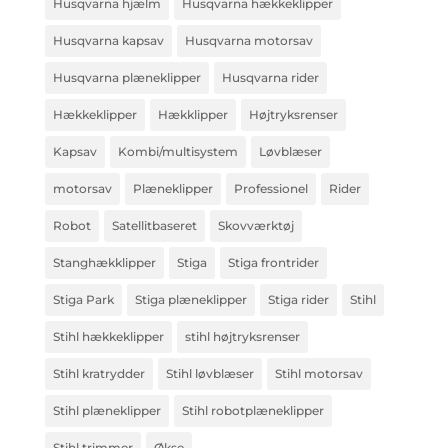
Husqvarna hjælm
Husqvarna hækkeklipper
Husqvarna kapsav
Husqvarna motorsav
Husqvarna plæneklipper
Husqvarna rider
Hækkeklipper
Hækklipper
Højtryksrenser
Kapsav
Kombi/multisystem
Løvblæser
motorsav
Plæneklipper
Professionel
Rider
Robot
Satellitbaseret
Skovværktøj
Stanghækklipper
Stiga
Stiga frontrider
Stiga Park
Stiga plæneklipper
Stiga rider
Stihl
Stihl hækkeklipper
stihl højtryksrenser
Stihl kratrydder
Stihl løvblæser
Stihl motorsav
Stihl plæneklipper
Stihl robotplæneklipper
Stihl trimmer
Økse