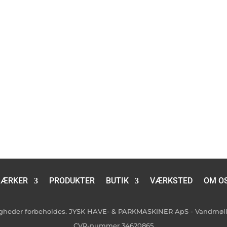
ÆRKER
PRODUKTER
BUTIK
VÆRKSTED
OM O
tigheder forbeholdes. JYSK HAVE- & PARKMASKINER ApS - Vandmølle
CVR-nummer 34620865