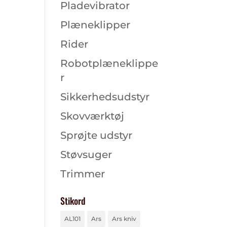
Pladevibrator
Plæneklipper
Rider
Robotplæneklippe
r
Sikkerhedsudstyr
Skovværktøj
Sprøjte udstyr
Støvsuger
Trimmer
Stikord
AL101
Ars
Ars kniv