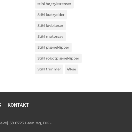
stihl højtryksrenser
Stihl kratrydder
Stihl løvblæser
Stihl motorsav
Stihl plæneklipper
Stihl robotplæneklipper
Stihl trimmer
Økse
S
KONTAKT
vej 58 8723 Løsning, DK -