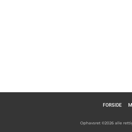
FORSIDE
M
Ophavsret ©2026 alle ret