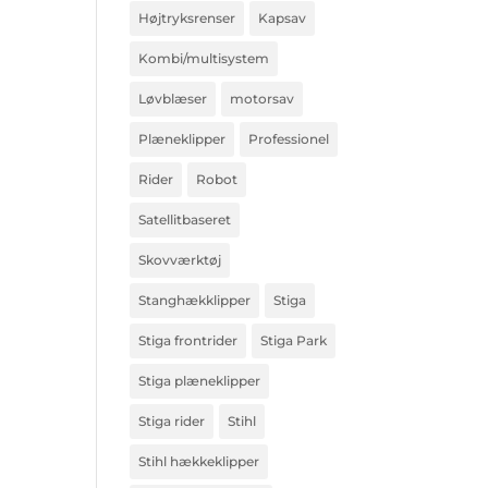
Højtryksrenser
Kapsav
Kombi/multisystem
Løvblæser
motorsav
Plæneklipper
Professionel
Rider
Robot
Satellitbaseret
Skovværktøj
Stanghækklipper
Stiga
Stiga frontrider
Stiga Park
Stiga plæneklipper
Stiga rider
Stihl
Stihl hækkeklipper