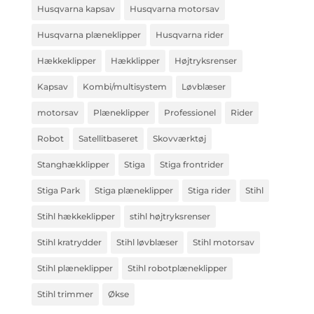
Husqvarna kapsav
Husqvarna motorsav
Husqvarna plæneklipper
Husqvarna rider
Hækkeklipper
Hækklipper
Højtryksrenser
Kapsav
Kombi/multisystem
Løvblæser
motorsav
Plæneklipper
Professionel
Rider
Robot
Satellitbaseret
Skovværktøj
Stanghækklipper
Stiga
Stiga frontrider
Stiga Park
Stiga plæneklipper
Stiga rider
Stihl
Stihl hækkeklipper
stihl højtryksrenser
Stihl kratrydder
Stihl løvblæser
Stihl motorsav
Stihl plæneklipper
Stihl robotplæneklipper
Stihl trimmer
Økse