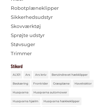
Robotplæneklipper
Sikkerhedsudstyr
Skovværktøj
Sprøjte udstyr
Støvsuger
Trimmer
Stikord
AL101
Ars
Ars kniv
Benzindrevet hækklipper
Beskæring
Frontrider
Græsplæne
Havetraktor
Husqvarna
Husqvarna automower
Husqvarna hjælm
Husqvarna hækkeklipper