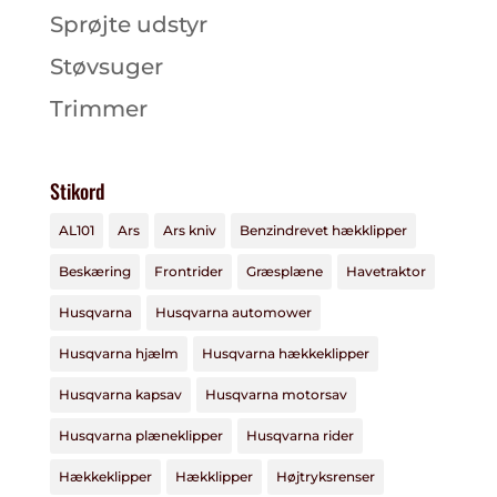
Sprøjte udstyr
Støvsuger
Trimmer
Stikord
AL101
Ars
Ars kniv
Benzindrevet hækklipper
Beskæring
Frontrider
Græsplæne
Havetraktor
Husqvarna
Husqvarna automower
Husqvarna hjælm
Husqvarna hækkeklipper
Husqvarna kapsav
Husqvarna motorsav
Husqvarna plæneklipper
Husqvarna rider
Hækkeklipper
Hækklipper
Højtryksrenser