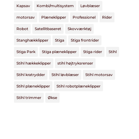
Kapsav
Kombi/multisystem
Løvblæser
motorsav
Plæneklipper
Professionel
Rider
Robot
Satellitbaseret
Skovværktøj
Stanghækklipper
Stiga
Stiga frontrider
Stiga Park
Stiga plæneklipper
Stiga rider
Stihl
Stihl hækkeklipper
stihl højtryksrenser
Stihl kratrydder
Stihl løvblæser
Stihl motorsav
Stihl plæneklipper
Stihl robotplæneklipper
Stihl trimmer
Økse