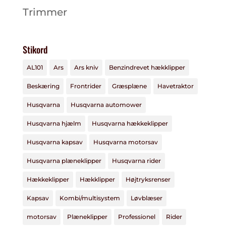
Trimmer
Stikord
AL101
Ars
Ars kniv
Benzindrevet hækklipper
Beskæring
Frontrider
Græsplæne
Havetraktor
Husqvarna
Husqvarna automower
Husqvarna hjælm
Husqvarna hækkeklipper
Husqvarna kapsav
Husqvarna motorsav
Husqvarna plæneklipper
Husqvarna rider
Hækkeklipper
Hækklipper
Højtryksrenser
Kapsav
Kombi/multisystem
Løvblæser
motorsav
Plæneklipper
Professionel
Rider