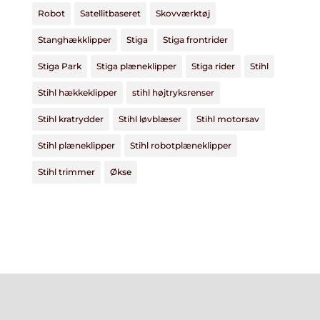
Robot
Satellitbaseret
Skovværktøj
Stanghækklipper
Stiga
Stiga frontrider
Stiga Park
Stiga plæneklipper
Stiga rider
Stihl
Stihl hækkeklipper
stihl højtryksrenser
Stihl kratrydder
Stihl løvblæser
Stihl motorsav
Stihl plæneklipper
Stihl robotplæneklipper
Stihl trimmer
Økse