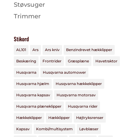
Støvsuger
Trimmer
Stikord
AL101
Ars
Ars kniv
Benzindrevet hækklipper
Beskæring
Frontrider
Græsplæne
Havetraktor
Husqvarna
Husqvarna automower
Husqvarna hjælm
Husqvarna hækkeklipper
Husqvarna kapsav
Husqvarna motorsav
Husqvarna plæneklipper
Husqvarna rider
Hækkeklipper
Hækklipper
Højtryksrenser
Kapsav
Kombi/multisystem
Løvblæser