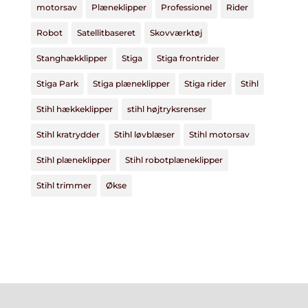
motorsav
Plæneklipper
Professionel
Rider
Robot
Satellitbaseret
Skovværktøj
Stanghækklipper
Stiga
Stiga frontrider
Stiga Park
Stiga plæneklipper
Stiga rider
Stihl
Stihl hækkeklipper
stihl højtryksrenser
Stihl kratrydder
Stihl løvblæser
Stihl motorsav
Stihl plæneklipper
Stihl robotplæneklipper
Stihl trimmer
Økse