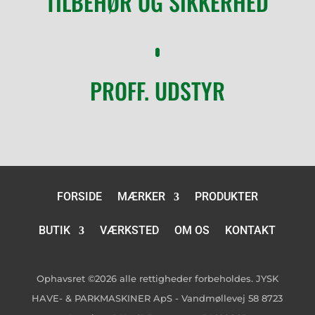
TILBEHØR OG SIKKERHED
PROFF. UDSTYR
FORSIDE
MÆRKER
PRODUKTER
BUTIK
VÆRKSTED
OM OS
KONTAKT
Ophavsret ©2026 alle rettigheder forbeholdes. JYSK
HAVE- & PARKMASKINER ApS - Vandmøllevej 58 8723