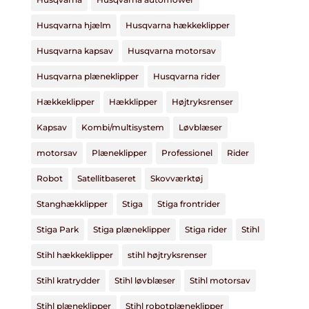
Husqvarna hjælm
Husqvarna hækkeklipper
Husqvarna kapsav
Husqvarna motorsav
Husqvarna plæneklipper
Husqvarna rider
Hækkeklipper
Hækklipper
Højtryksrenser
Kapsav
Kombi/multisystem
Løvblæser
motorsav
Plæneklipper
Professionel
Rider
Robot
Satellitbaseret
Skovværktøj
Stanghækklipper
Stiga
Stiga frontrider
Stiga Park
Stiga plæneklipper
Stiga rider
Stihl
Stihl hækkeklipper
stihl højtryksrenser
Stihl kratrydder
Stihl løvblæser
Stihl motorsav
Stihl plæneklipper
Stihl robotplæneklipper