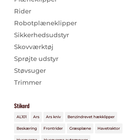
Rider
Robotplæneklipper
Sikkerhedsudstyr
Skovværktøj
Sprøjte udstyr
Støvsuger
Trimmer
Stikord
AL101
Ars
Ars kniv
Benzindrevet hækklipper
Beskæring
Frontrider
Græsplæne
Havetraktor
Husqvarna
Husqvarna automower