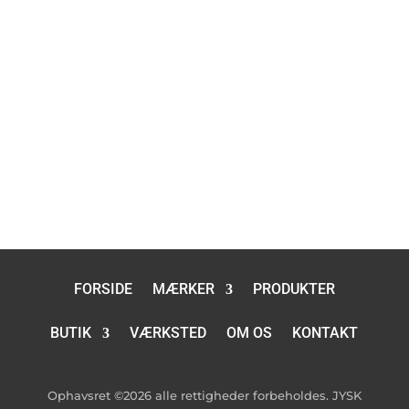
Pris inklusive moms: 59,-
FORSIDE
MÆRKER
PRODUKTER
BUTIK
VÆRKSTED
OM OS
KONTAKT
Ophavsret ©2026 alle rettigheder forbeholdes. JYSK