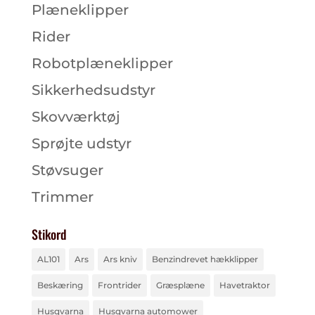
Plæneklipper
Rider
Robotplæneklipper
Sikkerhedsudstyr
Skovværktøj
Sprøjte udstyr
Støvsuger
Trimmer
Stikord
AL101
Ars
Ars kniv
Benzindrevet hækklipper
Beskæring
Frontrider
Græsplæne
Havetraktor
Husqvarna
Husqvarna automower