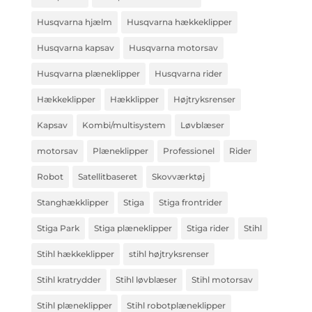
Husqvarna hjælm
Husqvarna hækkeklipper
Husqvarna kapsav
Husqvarna motorsav
Husqvarna plæneklipper
Husqvarna rider
Hækkeklipper
Hækklipper
Højtryksrenser
Kapsav
Kombi/multisystem
Løvblæser
motorsav
Plæneklipper
Professionel
Rider
Robot
Satellitbaseret
Skovværktøj
Stanghækklipper
Stiga
Stiga frontrider
Stiga Park
Stiga plæneklipper
Stiga rider
Stihl
Stihl hækkeklipper
stihl højtryksrenser
Stihl kratrydder
Stihl løvblæser
Stihl motorsav
Stihl plæneklipper
Stihl robotplæneklipper